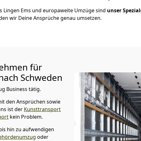
us
Lingen Ems
und europaweite Umzüge sind
unser Spezial
en wir Deine Ansprüche genau umsetzen.
ehmen für
nach Schweden
ug Business tätig.
it den Ansprüchen sowie
ns ist der
Kunsttransport
port
kein Problem.
bis hin zu aufwendigen
ehördenumzug
oder