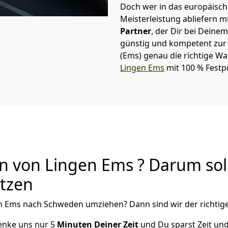
Doch wer in das europäische
Meisterleistung abliefern 
Partner
, der Dir bei Dein
günstig und kompetent zur S
(Ems)
genau die richtige Wa
Lingen Ems
mit 100 % Festpr
von Lingen Ems ? Darum soll
utzen
n Ems
nach Schweden
umziehen? Dann sind wir der richtige
henke uns nur
5
Minuten Deiner Zeit
und Du sparst Zeit un