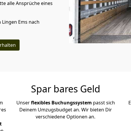
te alle Ansprüche eines
n
Lingen Ems
nach
rhalten
Spar bares Geld
em
Unser
flexibles Buchungssystem
passt sich
E
res
Deinem Umzugsbudget an. Wir bieten Dir
verschiedene Optionen an.
t
en