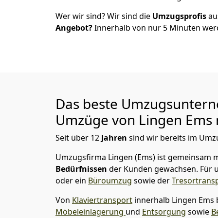
Wer wir sind? Wir sind die
Umzugsprofis
a
Angebot?
Innerhalb von nur
5
Minuten werd
Das beste Umzugsuntern
Umzüge von
Lingen Ems
Seit über
12
Jahren
sind wir bereits im Umz
Umzugsfirma Lingen (Ems)
ist gemeinsam m
Bedürfnissen
der Kunden gewachsen. Für u
oder ein
Büroumzug
sowie der
Tresortrans
Von
Klaviertransport
innerhalb
Lingen Ems
Möbeleinlagerung
und
Entsorgung
sowie
B