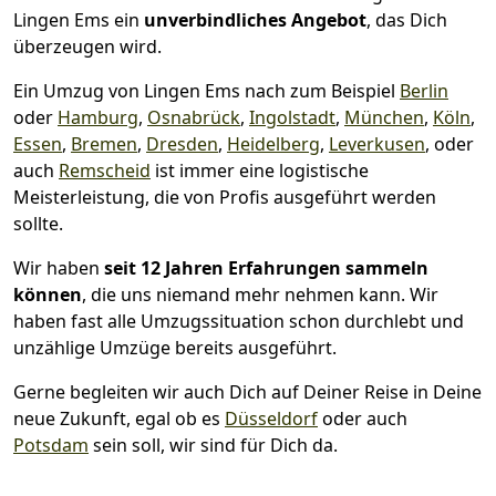
Lingen Ems ein
unverbindliches Angebot
, das Dich
überzeugen wird.
Ein Umzug von Lingen Ems nach zum Beispiel
Berlin
oder
Hamburg
,
Osnabrück
,
Ingolstadt
,
München
,
Köln
,
Essen
,
Bremen
,
Dresden
,
Heidelberg
,
Leverkusen
, oder
auch
Remscheid
ist immer eine logistische
Meisterleistung, die von Profis ausgeführt werden
sollte.
Wir haben
seit
12 Jahren Erfahrungen sammeln
können
, die uns niemand mehr nehmen kann. Wir
haben fast alle Umzugssituation schon durchlebt und
unzählige Umzüge bereits ausgeführt.
Gerne begleiten wir auch Dich auf Deiner Reise in Deine
neue Zukunft, egal ob es
Düsseldorf
oder auch
Potsdam
sein soll, wir sind für Dich da.